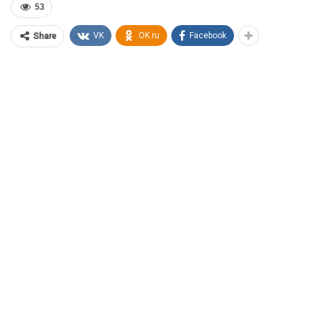
53
VK
OK.ru
Facebook
Share