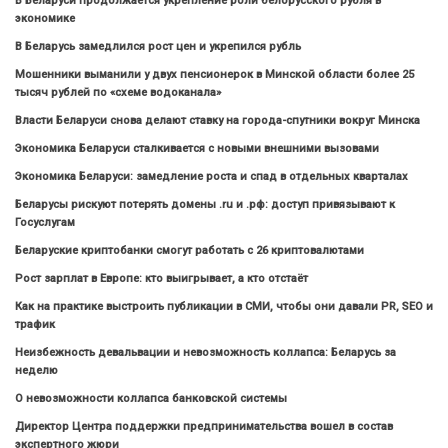
В Беларуси продолжается укрепление роли белорусского рубля в
экономике
В Беларусь замедлился рост цен и укрепился рубль
Мошенники выманили у двух пенсионерок в Минской области более 25
тысяч рублей по «схеме водоканала»
Власти Беларуси снова делают ставку на города-спутники вокруг Минска
Экономика Беларуси сталкивается с новыми внешними вызовами
Экономика Беларуси: замедление роста и спад в отдельных кварталах
Беларусы рискуют потерять домены .ru и .рф: доступ привязывают к
Госуслугам
Беларуские криптобанки смогут работать с 26 криптовалютами
Рост зарплат в Европе: кто выигрывает, а кто отстаёт
Как на практике выстроить публикации в СМИ, чтобы они давали PR, SEO и
трафик
Неизбежность девальвации и невозможность коллапса: Беларусь за
неделю
О невозможности коллапса банковской системы
Директор Центра поддержки предпринимательства вошел в состав
экспертного жюри