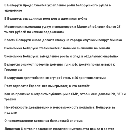
В Беларуси продолжается укрепление роли белорусского рубля в
экономике
В Беларусь замедлился рост цен и укрепился рубль
Мошенники выманили у двух пенсионерок в Минской области более 25
тысяч рублей по «схеме водоканала»
Власти Беларуси снова делают ставку на города-спутники вокруг Минска
Экономика Беларуси сталкивается с новыми внешними вызовами
Экономика Беларуси: замедление роста и спад в отдельных кварталах
Беларусы рискуют потерять домены .ru и .рф: доступ привязывают к
Госуслугам
Беларуские криптобанки смогут работать с 26 криптовалютами
Рост зарплат в Европе: кто выигрывает, а кто отстаёт
Как на практике выстроить публикации в СМИ, чтобы они давали PR, SEO и
трафик
Неизбежность девальвации и невозможность коллапса: Беларусь за
неделю
О невозможности коллапса банковской системы
Директор Центра поддержки предпринимательства вошел в состав