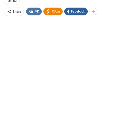
52
VK
OK.ru
Facebook
Share