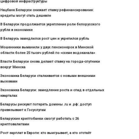
цифровой инфраструктуры
Нацбанк Беларуси снижает ставку рефинансирования:
кредиты могут стать дешевле
В Беларуси продолжается укрепление роли белорусского
рубля в экономике
В Беларусь замедлился рост цен и укрепился рубль
Мошенники выманили у двух пенсионерок в Минской
области более 25 тысяч рублей по «схеме водоканала»
Власти Беларуси снова делают ставку на города-спутники
вокруг Минска
Экономика Беларуси сталкивается с новыми внешними
вызовами
Экономика Беларуси: замедление роста и спад в отдельных
кварталах
Беларусы рискуют потерять домены .ru и .рф: доступ
привязывают к Госуслугам
Беларуские криптобанки смогут работать с 26
криптовалютами
Рост зарплат в Европе: кто выигрывает, а кто отстаёт