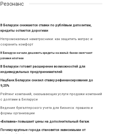
Резонанс
В Беларуси снижаются ставки по рублёвым депозитам,
кредиты остаются дорогими
Непромокаемые наматрасники: как защитить матрас и
сохранить комфорт
В Беларуси начали дешеветь кредиты на жильё: банки смягчают
условия ипотеки
В Беларуси готовят расширение возможностей для
индивидуальных предпринимателей
Нацбанк Беларуси снизил ставку рефинансирования до
9,25%
Рейтинг компаний, оказывающих услуги продажи компаний
с долгами в Беларуси
Ведение бухгалтерского учета для бизнеса: правила и
формы организации
«Белавиа» повышает цены на дополнительный багаж
Почему крупные города становятся зависимыми от