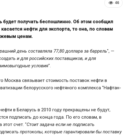
46
ь будет получать беспошлинно. Об этом сообщил
 касается нефти для экспорта, то она, по словам
иржевым ценам.
рашний день составляла 77,80 доллара за баррель
", —
создать и для российских поставщиков, и для
аимовыгодные условия
".
то Москва связывает стоимость поставок нефти в
ЕС ввёл санкции против
иватизации белорусского нефтяного комплекса "Нафтан-
арше
Мозырского НПЗ и расширил
ограничения для белорусской…
нефти в Беларусь в 2010 году прекращены не будут,
ся подписать до конца года. По его словам, в
этот счет. "
Стоит задача если не подписать
одписать протоколы, которые гарантировали бы поставку