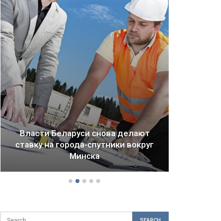
Власти Беларуси снова делают
ставку на города-спутники вокруг
Драм
Минска
б