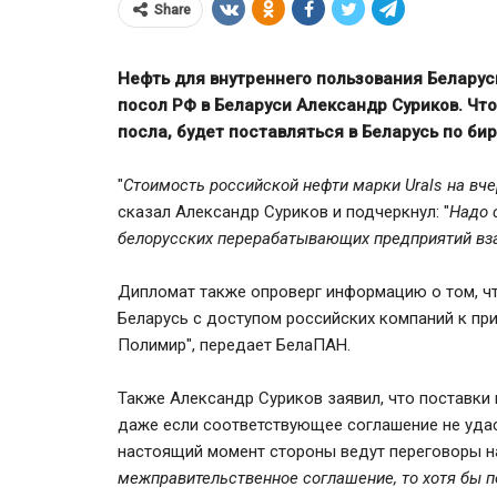
Share
Нефть для внутреннего пользования Беларус
посол РФ в Беларуси Александр Суриков. Что
посла, будет поставляться в Беларусь по б
"
Стоимость российской нефти марки Urals на вче
сказал Александр Суриков и подчеркнул: "
Надо 
белорусских перерабатывающих предприятий вз
Дипломат также опроверг информацию о том, ч
Беларусь с доступом российских компаний к пр
80% вкладчиков ВТБ Банка ст
Полимир", передает БелаПАН.
50 лет
Также Александр Суриков заявил, что поставки 
даже если соответствующее соглашение не удаст
настоящий момент стороны ведут переговоры на 
межправительственное соглашение, то хотя бы п