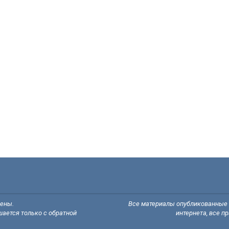
щены.
Все материалы опубликованные н
ается только с обратной
интернета, все п